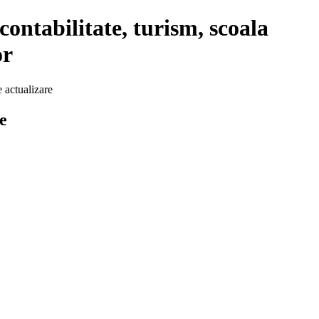
ontabilitate, turism, scoala
or
e actualizare
e